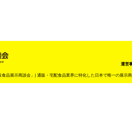
運営
回「通販食品展示商談会」|
通販・宅配食品業界に特化した
日本で唯一の展示