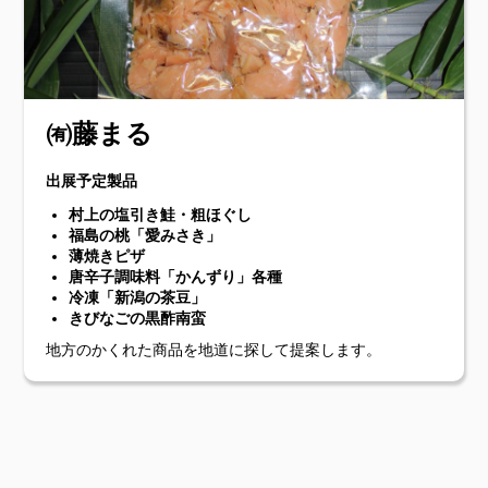
㈲藤まる
出展予定製品
村上の塩引き鮭・粗ほぐし
福島の桃「愛みさき」
薄焼きピザ
唐辛子調味料「かんずり」各種
冷凍「新潟の茶豆」
きびなごの黒酢南蛮
地方のかくれた商品を地道に探して提案します。